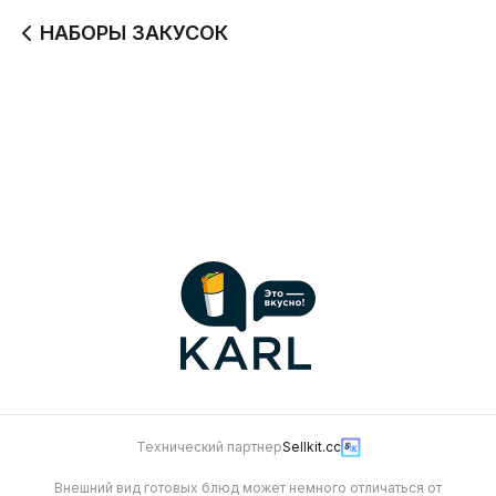
НАБОРЫ ЗАКУСОК
Набор #1
Набор #2
(наггетсы,сыр.палочки,креветки)
(наггетсы,сыр.палочки,
креветки,фри)
400 г
550 г
630
780
Технический партнер
Sellkit.cc
Внешний вид готовых блюд может немного отличаться от